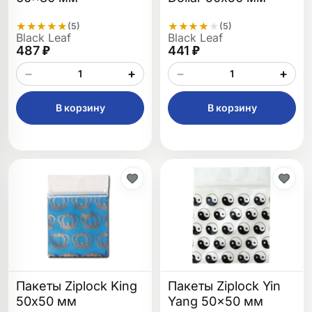
★
★
★
★
★
★
★
★
★
★
(5)
(5)
Black Leaf
Black Leaf
487 ₽
441 ₽
−
+
−
+
В корзину
В корзину
Пакеты Ziplock King
Пакеты Ziplock Yin
50х50 мм
Yang 50x50 мм