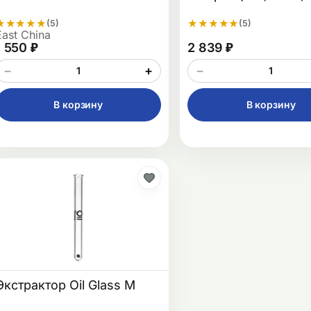
★
★
★
★
★
★
★
★
★
★
(5)
(5)
East China
1 550 ₽
2 839 ₽
−
+
−
В корзину
В корзину
Экстрактор Oil Glass M