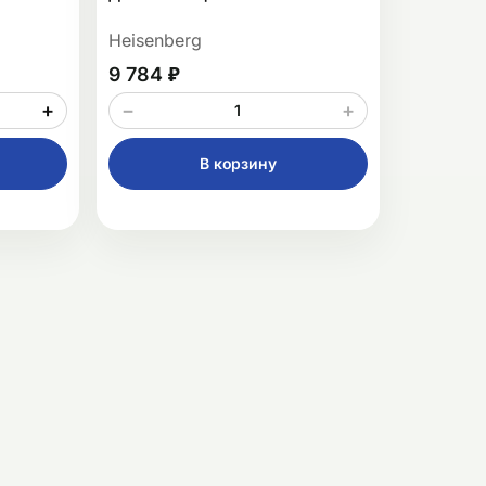
Heisenberg
9 784 ₽
+
−
+
В корзину