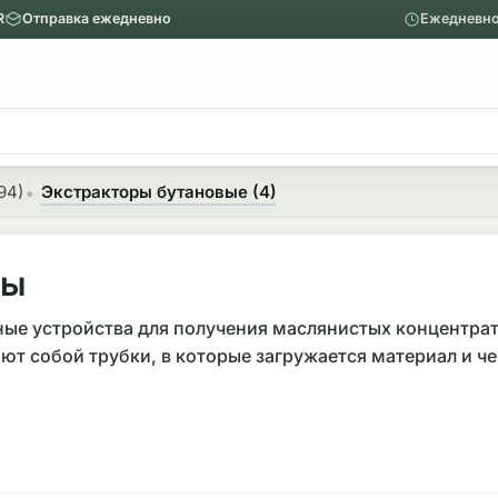
R
Отправка ежедневно
Ежедневно
ю
Главное меню
Вапорайзеры
94)
Экстракторы бутановые (4)
Назад
Показать Вапорайзеры
ры
Аксессуары
ые устройства для получения маслянистых концентратов
яют собой трубки, в которые загружается материал и 
Механические вапорайзеры
 в материале изготовления и размере. Встречаются э
йств варьируется от компактных версий около 13-15 с
 учитывать предполагаемый объем сырья и частоту исп