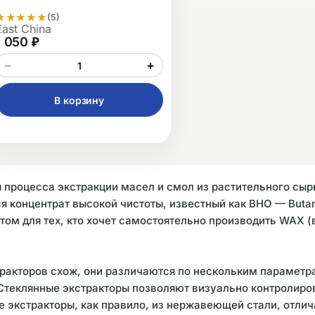
★
★
★
★
★
(5)
East China
1 050 ₽
−
+
В корзину
 процесса экстракции масел и смол из растительного сыр
ся концентрат высокой чистоты, известный как BHO — Butan
ом для тех, кто хочет самостоятельно производить WAX (
тракторов схож, они различаются по нескольким парамет
Стеклянные экстракторы позволяют визуально контролиро
е экстракторы, как правило, из нержавеющей стали, отли