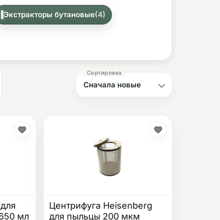
анды).
Экстракторы бутановые
(4)
 для
Центрифуга Heisenberg
 650 мл
для пыльцы 200 мкм