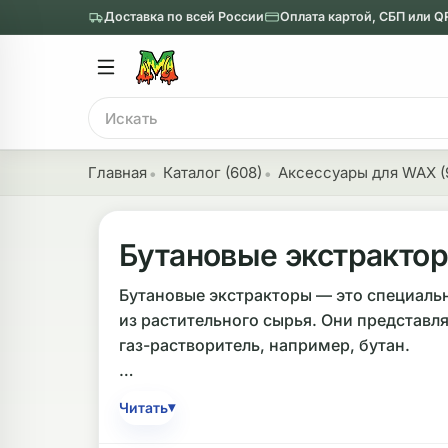
Доставка по всей России
Оплата картой, СБП или Q
Главное меню
Главное мен
Поиск
онги
Трубки
Главная
Каталог (608)
Аксессуары для WAX (
Назад
Назад
казать Бонги
Показать Трубки
Бутановые экстракто
еклянные бонги
Металлические
Бутановые экстракторы — это специальн
из растительного сырья. Они представл
нги с перколятором
Стеклянные
газ-растворитель, например, бутан.
риловые бонги
Выпариватели
Ключевые отличия моделей заключаются
ни-бонги
Пипетки
▾
Читать
стали, акрила и пластика. Длина устро
обычные бонги
Деревянные
длиной свыше 30 см. При выборе стоит