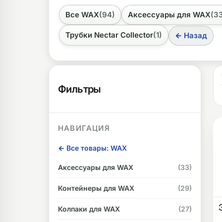
найти продукцию от европейских произв
Все WAX
(94)
Аксессуары для WAX
(3
ликоновые бонги
Необычные
Трубки Nectar Collector
(1)
← Назад
дники
Фильтры
НАВИГАЦИЯ
← Все товары: WAX
Аксессуары для WAX
(33)
Контейнеры для WAX
(29)
Колпаки для WAX
(27)