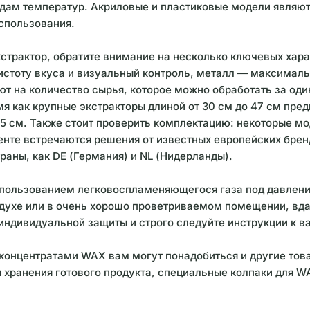
дам температур. Акриловые и пластиковые модели являют
спользования.
страктор, обратите внимание на несколько ключевых хар
истоту вкуса и визуальный контроль, металл — максималь
т на количество сырья, которое можно обработать за оди
мя как крупные экстракторы длиной от 30 см до 47 см пре
 5 см. Также стоит проверить комплектацию: некоторые м
те встречаются решения от известных европейских брендов
раны, как DE (Германия) и NL (Нидерланды).
использованием легковоспламеняющегося газа под давлен
духе или в очень хорошо проветриваемом помещении, вдал
индивидуальной защиты и строго следуйте инструкции к в
 концентратами WAX вам могут понадобиться и другие тов
хранения готового продукта, специальные колпаки для WAX