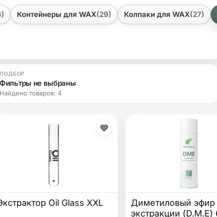
одителей, например, из DE (Германия) или NL (Нидерл
3)
Контейнеры для WAX
(29)
Колпаки для WAX
(27)
ПОДБОР
Фильтры не выбраны
Найдено товаров: 4
Экстрактор Oil Glass XXL
Диметиловый эфир
экстракции (D.M.E)