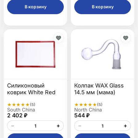
В корзину
В корзину
Силиконовый
Колпак WAX Glass
коврик White Red
14.5 мм (мама)
★
★
★
★
★
★
★
★
★
★
(5)
(5)
South China
North China
2 402 ₽
544 ₽
−
+
−
+