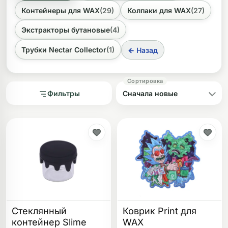
вашими девайсами. Например, контейнеры для
Контейнеры для WAX
(29)
Колпаки для WAX
(27)
хранения обычно имеют объем от 2 до 7 мл, а
ликоновые бонги
Необычные
диаметры разъемов для колпаков чаще всего
Экстракторы бутановые
(4)
составляют 14.5 мм или 18.8 мм. В ассортименте
дники
встречаются изделия от производителей из CN (Китай)
Трубки Nectar Collector
(1)
← Назад
и DE (Германия).
Фильтры
Стеклянный
Коврик Print для
контейнер Slime
WAX