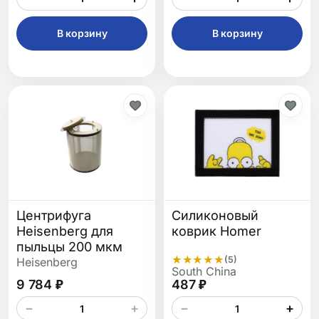
В корзину
В корзину
Центрифуга
Силиконовый
Heisenberg для
коврик Homer
пыльцы 200 мкм
★
★
★
★
★
(5)
Heisenberg
South China
9 784 ₽
487 ₽
−
+
−
+