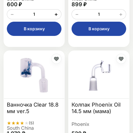
600 ₽
899 ₽
−
+
−
+
В корзину
В корзину
Ванночка Clear 18.8
Колпак Phoenix Oil
мм ver.5
14.5 мм (мама)
★
★
★
★
★
(5)
Phoenix
South China