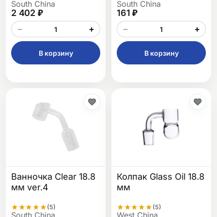
South China
South China
2 402 ₽
161 ₽
−
+
−
+
В корзину
В корзину
Ванночка Clear 18.8
Колпак Glass Oil 18.8
мм ver.4
мм
★
★
★
★
★
★
★
★
★
★
(5)
(5)
South China
West China