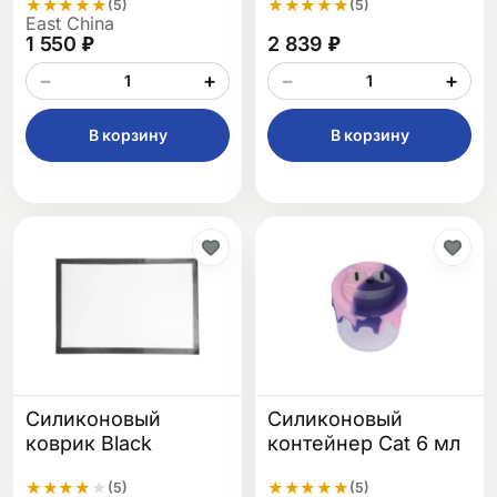
★
★
★
★
★
★
★
★
★
★
(5)
(5)
East China
1 550 ₽
2 839 ₽
−
+
−
+
В корзину
В корзину
Силиконовый
Силиконовый
коврик Black
контейнер Cat 6 мл
★
★
★
★
★
★
★
★
★
★
(5)
(5)