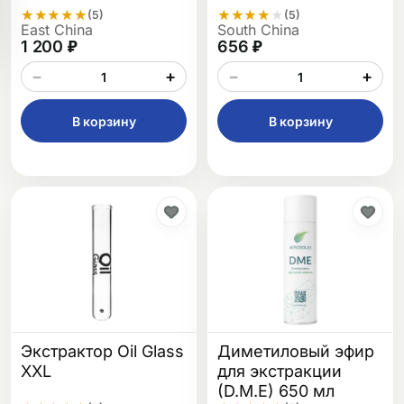
★
★
★
★
★
★
★
★
★
★
(5)
(5)
East China
South China
1 200 ₽
656 ₽
−
+
−
+
В корзину
В корзину
Экстрактор Oil Glass
Диметиловый эфир
XXL
для экстракции
(D.M.E) 650 мл