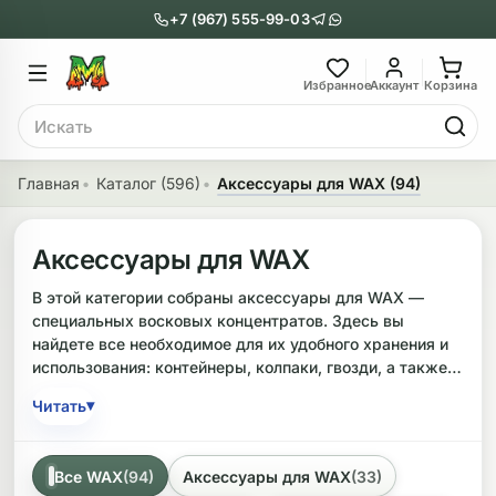
+7 (967) 555-99-03
Главное меню
Главное мен
Избранное
Аккаунт
Корзина
Поиск
онги
Трубки
Главная
Каталог (596)
Аксессуары для WAX (94)
Назад
Назад
Аксессуары для WAX
казать Бонги
Показать Трубки
В этой категории собраны аксессуары для WAX —
еклянные бонги
Металлические
специальных восковых концентратов. Здесь вы
найдете все необходимое для их удобного хранения и
нги с перколятором
Стеклянные
использования: контейнеры, колпаки, гвозди, а также
портативные трубки Nectar Collector (нектар
риловые бонги
Выпариватели
▾
Читать
коллекторы).
ни-бонги
Пипетки
При выборе обращайте внимание на материал
Все WAX
(94)
Аксессуары для WAX
(33)
(силикон, стекло, титан), назначение и совместимость с
обычные бонги
Деревянные