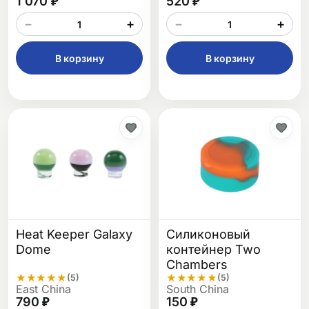
1 070 ₽
520 ₽
−
+
−
+
В корзину
В корзину
Heat Keeper Galaxy
Силиконовый
Dome
контейнер Two
Chambers
★
★
★
★
★
★
★
★
★
★
(5)
(5)
East China
South China
790 ₽
150 ₽