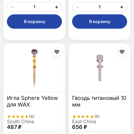
−
+
−
+
В корзину
В корзину
Игла Sphere Yellow
Гвоздь титановый 10
для WAX
мм
★
★
★
★
★
★
★
★
★
★
(5)
(5)
South China
East China
487 ₽
656 ₽