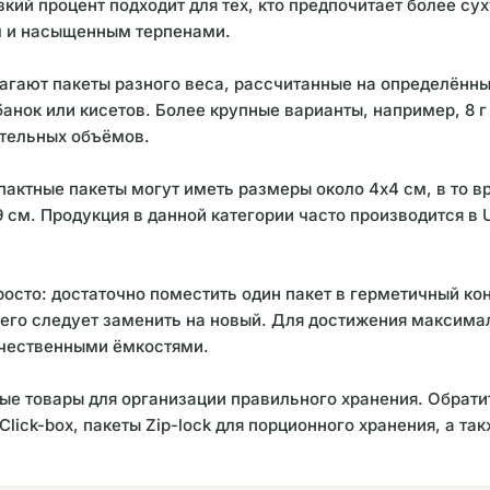
кий процент подходит для тех, кто предпочитает более су
м и насыщенным терпенами.
лагают пакеты разного веса, рассчитанные на определённ
банок или кисетов. Более крупные варианты, например, 8 г
ительных объёмов.
актные пакеты могут иметь размеры около 4x4 см, в то в
.9 см. Продукция в данной категории часто производится в
осто: достаточно поместить один пакет в герметичный ко
, его следует заменить на новый. Для достижения максим
ачественными ёмкостями.
ые товары для организации правильного хранения. Обрат
ick-box, пакеты Zip-lock для порционного хранения, а та