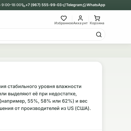
 9:00–18:00
+7 (967) 555-99-03
Telegram
WhatsApp
Главное меню
Избранное
Аккаунт
Корзина
Гриндеры
Назад
Показать Гриндеры
Металлические
ния стабильного уровня влажности
ли выделяют её при недостатке,
Акриловые
(например, 55%, 58% или 62%) и вес
ешения от производителей из US (США).