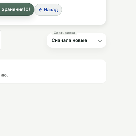
я хранения
(0)
← Назад
рию.