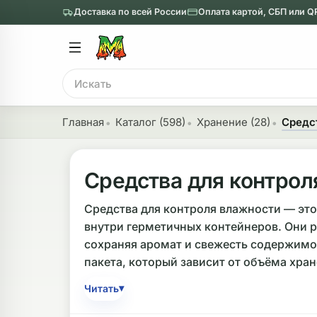
Доставка по всей России
Оплата картой, СБП или Q
Главное меню
Главное мен
Поиск
онги
Трубки
Главная
Каталог (598)
Хранение (28)
Средст
Назад
Назад
казать Бонги
Показать Трубки
Средства для контрол
еклянные бонги
Металлические
Средства для контроля влажности — эт
внутри герметичных контейнеров. Они р
нги с перколятором
Стеклянные
сохраняя аромат и свежесть содержимо
риловые бонги
Выпариватели
пакета, который зависит от объёма хране
ни-бонги
Пипетки
▾
Читать
обычные бонги
Деревянные