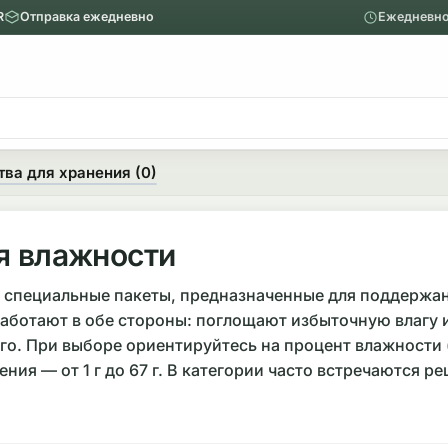
R
Отправка ежедневно
Ежедневно
ю
Главное меню
Вапорайзеры
ва для хранения (0)
Назад
Показать Вапорайзеры
я влажности
Аксессуары
о специальные пакеты, предназначенные для поддержа
аботают в обе стороны: поглощают избыточную влагу и
Механические вапорайзеры
го. При выборе ориентируйтесь на процент влажности 
ния — от 1 г до 67 г. В категории часто встречаются р