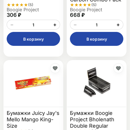
★
★
★
★
★
★
★
★
★
★
(5)
(5)
Boogie Project
Boogie Project
306 ₽
668 ₽
−
+
−
+
В корзину
В корзину
Бумажки Juicy Jay's
Бумажки Boogie
Mello Mango King-
Project Bholenath
Size
Double Regular