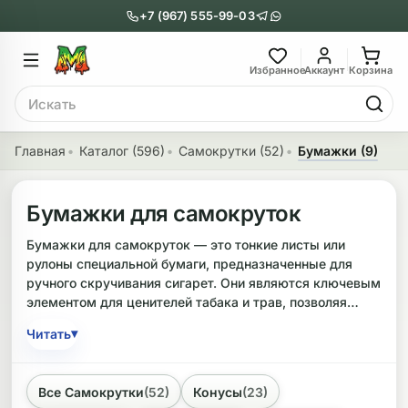
+7 (967) 555-99-03
Главное меню
Главное мен
Избранное
Аккаунт
Корзина
Поиск
онги
Трубки
Главная
Каталог (596)
Самокрутки (52)
Бумажки (9)
Назад
Назад
Бумажки для самокруток
казать Бонги
Показать Трубки
Бумажки для самокруток — это тонкие листы или
еклянные бонги
Металлические
рулоны специальной бумаги, предназначенные для
ручного скручивания сигарет. Они являются ключевым
нги с перколятором
Стеклянные
элементом для ценителей табака и трав, позволяя
контролировать размер и плотность скрутки.
риловые бонги
Выпариватели
▾
Читать
При выборе стоит обратить внимание на материал: от
ни-бонги
Пипетки
классической древесной и рисовой бумаги до
Все Самокрутки
(52)
Конусы
(23)
органических вариантов, таких как Hemp —
обычные бонги
Деревянные