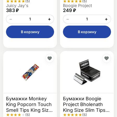
★
★
★
★
★
★
★
★
★
★
(5)
(5)
Juicy Jay's
Boogie Project
383 ₽
249 ₽
−
+
−
+
В корзину
В корзину
Бумажки Monkey
Бумажки Boogie
King Popcorn Touch
Project Bholenath
Smell Tips King Size
King Size Slim Tips
★
★
★
★
★
★
★
★
★
★
(5)
(5)
Slim
Pads