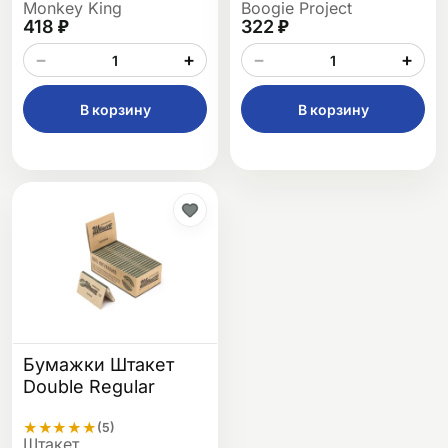
Monkey King
Boogie Project
418 ₽
322 ₽
−
+
−
+
В корзину
В корзину
Бумажки Штакет
Double Regular
★
★
★
★
★
(5)
Штакет