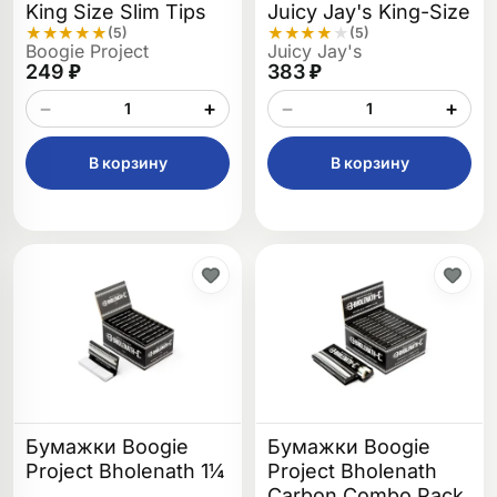
King Size Slim Tips
Juicy Jay's King-Size
★
★
★
★
★
★
★
★
★
★
(5)
(5)
Boogie Project
Juicy Jay's
249 ₽
383 ₽
−
+
−
+
В корзину
В корзину
Бумажки Boogie
Бумажки Boogie
Project Bholenath 1¼
Project Bholenath
Carbon Combo Pack