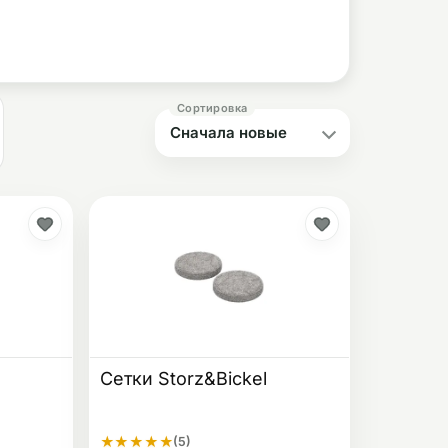
Сетки Storz&Bickel
★
★
★
★
★
(5)