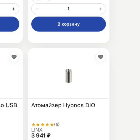
+
−
+
В корзину
во USB
Атомайзер Hypnos DIO
★
★
★
★
★
(5)
LINX
3 941 ₽