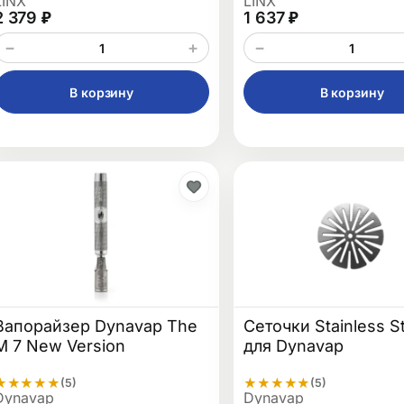
LINX
LINX
2 379 ₽
1 637 ₽
−
+
−
В корзину
В корзину
Вапорайзер Dynavap The
Сеточки Stainless S
M 7 New Version
для Dynavap
★
★
★
★
★
★
★
★
★
★
(5)
(5)
Dynavap
Dynavap