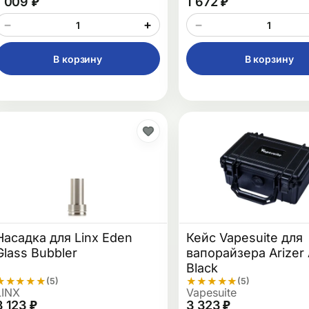
1 009 ₽
1 672 ₽
−
+
−
В корзину
В корзину
Насадка для Linx Eden
Кейс Vapesuite для
Glass Bubbler
вапорайзера Arizer 
Black
★
★
★
★
★
★
★
★
★
★
(5)
(5)
LINX
Vapesuite
3 123 ₽
3 323 ₽