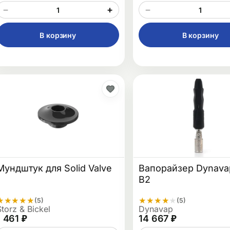
−
+
−
В корзину
В корзину
Мундштук для Solid Valve
Вапорайзер Dynava
B2
★
★
★
★
★
★
★
★
★
★
(5)
(5)
Storz & Bickel
Dynavap
1 461 ₽
14 667 ₽