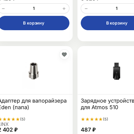
−
+
−
В корзину
В корзину
Адаптер для вапорайзера
Зарядное устройст
Eden (папа)
для Atmos 510
★
★
★
★
★
★
★
★
★
★
(5)
(5)
LINX
2 402 ₽
487 ₽