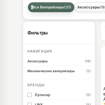
Все Вапорайзеры
(20)
Аксессуары
(18
ликоновые бонги
Необычные
дники
Фильтры
НАВИГАЦИЯ
Аксессуары
(18)
Механические вапорайзеры
(2)
БРЕНДЫ
Dynavap
(5)
LINX
(5)