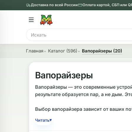
Доставка по всей России
Оплата картой, СБП или Q
Главное меню
Главное мен
Поиск
онги
Трубки
Главная
Каталог (596)
Вапорайзеры (20)
Назад
Назад
казать Бонги
Показать Трубки
Вапорайзеры
еклянные бонги
Металлические
Вапорайзеры — это современные устройс
результате образуется пар, а не дым. Э
нги с перколятором
Стеклянные
риловые бонги
Выпариватели
Выбор вапорайзера зависит от ваших п
для домашнего применения. Они различа
ни-бонги
Пипетки
▾
Читать
При выборе обращайте внимание на мат
обычные бонги
Деревянные
высоту около 9-11 см. Среди производит