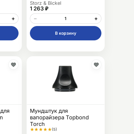
Storz & Bickel
1 263 ₽
+
−
+
В корзину
 для
Мундштук для
en
вапорайзера Topbond
Torch
★
★
★
★
★
(5)