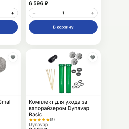
6 596 ₽
+
−
+
В корзину
Small
Комплект для ухода за
вапорайзером Dynavap
Basic
★
★
★
★
★
(5)
Dynavap