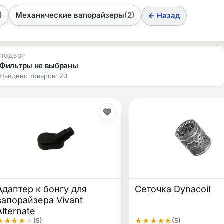
)
Механические вапорайзеры
(2)
← Назад
ПОДБОР
Фильтры не выбраны
Найдено товаров: 20
Адаптер к бонгу для
Сеточка Dynacoil
вапорайзера Vivant
Alternate
★
★
★
★
★
★
★
★
★
★
(5)
(5)