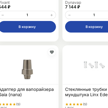
Vivant
Dynavap
544 ₽
7 144 ₽
−
+
−
В корзину
В корзину
Адаптер для вапорайзера
Стеклянные трубки
Gaia (папа)
мундштука Linx Ed
★
★
★
★
★
★
★
★
★
★
(5)
(5)