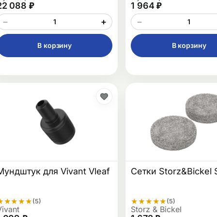
22 088 ₽
1 964 ₽
−
+
−
В корзину
В корзину
Мундштук для Vivant Vleaf
Сетки Storz&Bickel 
★
★
★
★
★
★
★
★
★
★
(5)
(5)
Vivant
Storz & Bickel