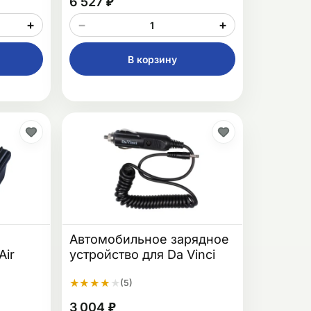
6 527 ₽
+
−
+
В корзину
Автомобильное зарядное
Air
устройство для Da Vinci
★
★
★
★
★
(5)
3 004 ₽