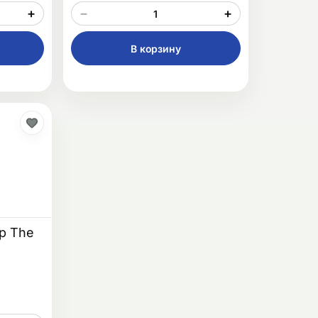
+
−
+
В корзину
p The