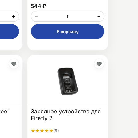
544 ₽
+
−
+
В корзину
teel
Зарядное устройство для
Firefly 2
★
★
★
★
★
(5)