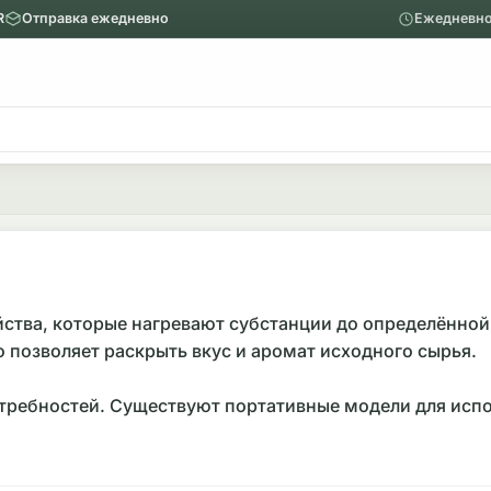
R
Отправка ежедневно
Ежедневно
ю
Главное меню
Вапорайзеры
Назад
Показать Вапорайзеры
Аксессуары
тва, которые нагревают субстанции до определённой 
то позволяет раскрыть вкус и аромат исходного сырья.
Механические вапорайзеры
отребностей. Существуют портативные модели для исп
ются по типу нагрева: кондукционные (прямой контакт
ериалы, габариты и систему управления. Компактные 
елей часто встречаются компании из DE (Германия), US