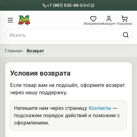
+7 (967) 555-99-03
Главное меню
Главное мен
Избранное
Аккаунт
Корзина
Поиск
онги
Трубки
Главная
Возврат
Назад
Назад
Условия возврата
казать Бонги
Показать Трубки
Если товар вам не подошёл, оформите возврат
еклянные бонги
Металлические
через нашу поддержку.
нги с перколятором
Стеклянные
Напишите нам через страницу
Контакты
—
риловые бонги
Выпариватели
подскажем порядок действий и поможем с
оформлением.
ни-бонги
Пипетки
обычные бонги
Деревянные