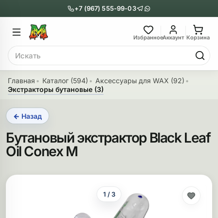
+7 (967) 555-99-03
Главное меню
Главное мен
Избранное
Аккаунт
Корзина
Поиск
онги
Трубки
Главная
Каталог (594)
Аксессуары для WAX (92)
Экстракторы бутановые (3)
Назад
Назад
← Назад
казать Бонги
Показать Трубки
Бутановый экстрактор Black Leaf
еклянные бонги
Металлические
Oil Conex M
нги с перколятором
Стеклянные
риловые бонги
Выпариватели
1 / 3
ни-бонги
Пипетки
обычные бонги
Деревянные