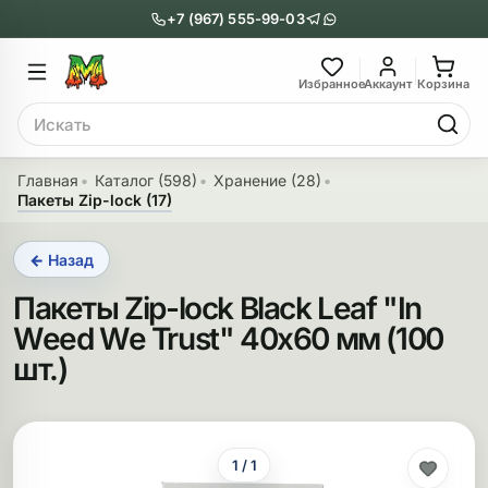
+7 (967) 555-99-03
Главное меню
Главное мен
Избранное
Аккаунт
Корзина
Поиск
онги
Трубки
Главная
Каталог (598)
Хранение (28)
Пакеты Zip-lock (17)
Назад
Назад
← Назад
казать Бонги
Показать Трубки
Пакеты Zip-lock Black Leaf "In
еклянные бонги
Металлические
Weed We Trust" 40х60 мм (100
нги с перколятором
Стеклянные
шт.)
риловые бонги
Выпариватели
ни-бонги
Пипетки
1 / 1
обычные бонги
Деревянные