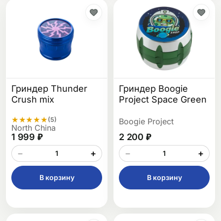
Гриндер Thunder
Гриндер Boogie
Crush mix
Project Space Green
★
★
★
★
★
(5)
Boogie Project
North China
1 999 ₽
2 200 ₽
−
+
−
+
В корзину
В корзину