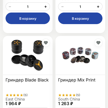
−
+
−
+
В корзину
В корзину
Гриндер Blade Black
Гриндер Mix Print
★
★
★
★
★
★
★
★
★
★
(5)
(5)
East China
South China
1 964 ₽
1 263 ₽