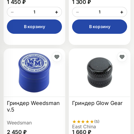
1 450 ₽
1 300 ₽
−
+
−
+
В корзину
В корзину
Гриндер Weedsman
Гриндер Glow Gear
v.5
★
★
★
★
★
(5)
Weedsman
East China
2 450 ₽
1 660 ₽