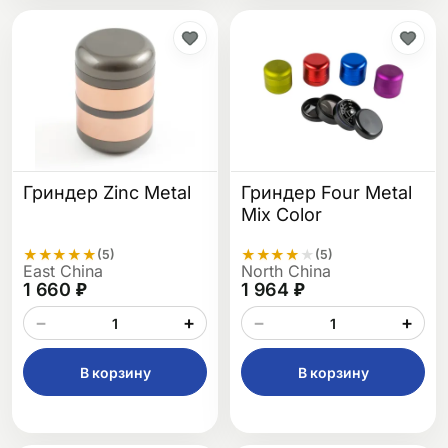
Гриндер Zinc Metal
Гриндер Four Metal
Mix Color
★
★
★
★
★
★
★
★
★
★
(5)
(5)
East China
North China
1 660 ₽
1 964 ₽
−
+
−
+
В корзину
В корзину