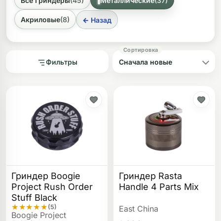
Все Гриндеры
(45)
Металлические
(37)
например, CN (Китай), NL (Нидерланды) и RU (Россия).
ликоновые бонги
Необычные
Акриловые
(8)
← Назад
дники
Фильтры
Гриндер Boogie
Гриндер Rasta
Project Rush Order
Handle 4 Parts Mix
Stuff Black
★
★
★
★
★
(5)
East China
Boogie Project