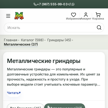
+7 (967) 555-99-03
Главное меню
Главное мен
Избранное
Аккаунт
Корзина
Поиск
онги
Трубки
Главная
Каталог (598)
Гриндеры (45)
Металлические (37)
Назад
Назад
казать Бонги
Показать Трубки
Металлические гриндеры
еклянные бонги
Металлические
Металлические гриндеры — это популярные и
долговечные устройства для измельчения. Их ценят за
нги с перколятором
Стеклянные
прочность, надежность и простоту в уходе. При
выборе модели стоит учитывать ключевые параметры:
риловые бонги
Выпариватели
количество частей, диаметр и наличие дополнительных
▾
Читать
отсеков. Например, часто встречаются гриндеры
ни-бонги
Пипетки
диаметром от 42 мм до 75 мм. В ассортименте можно
найти устройства от производителей из разных стран,
обычные бонги
Деревянные