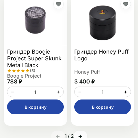
Гриндер Boogie
Гриндер Honey Puff
Project Super Skunk
Logo
Metall Black
★
★
★
★
★
(5)
Honey Puff
Boogie Project
788 ₽
3 400 ₽
−
+
−
+
В корзину
В корзину
←
1
/
2
→