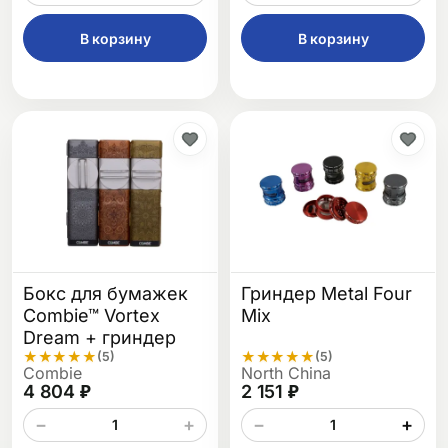
В корзину
В корзину
Бокс для бумажек
Гриндер Metal Four
Combie™ Vortex
Mix
Dream + гриндер
★
★
★
★
★
★
★
★
★
★
(5)
(5)
Combie
North China
4 804 ₽
2 151 ₽
−
+
−
+