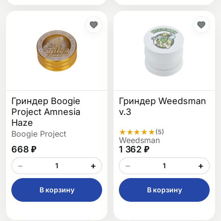
Гриндер Boogie
Гриндер Weedsman
Project Amnesia
v.3
Haze
★
★
★
★
★
(5)
Boogie Project
Weedsman
668 ₽
1 362 ₽
−
+
−
+
В корзину
В корзину