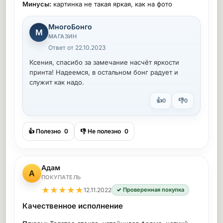
Минусы:
картинка не такая яркая, как на фото
МногоБонго
М
МАГАЗИН
Ответ от 22.10.2023
Ксения, спасибо за замечание насчёт яркости
принта! Надеемся, в остальном бонг радует и
служит как надо.
👍
👎
0
0
👍 Полезно
0
👎 Не полезно
0
Адам
А
ПОКУПАТЕЛЬ
★
★
★
★
★
12.11.2022
✓ Проверенная покупка
Качественное исполнение