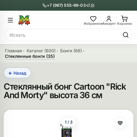
+7 (967) 555-99-03
Главное меню
Главное мен
Избранное
Аккаунт
Корзина
Поиск
онги
Трубки
Главная
Каталог (600)
Бонги (66)
Стеклянные бонги (35)
Назад
Назад
← Назад
казать Бонги
Показать Трубки
Стеклянный бонг Cartoon "Rick
еклянные бонги
Металлические
And Morty" высота 36 см
нги с перколятором
Стеклянные
риловые бонги
Выпариватели
1 / 3
ни-бонги
Пипетки
обычные бонги
Деревянные