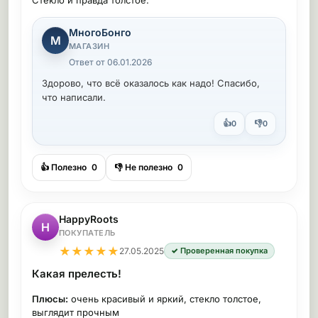
Стекло и правда толстое.
МногоБонго
М
МАГАЗИН
Ответ от 06.01.2026
Здорово, что всё оказалось как надо! Спасибо,
что написали.
👍
👎
0
0
👍 Полезно
0
👎 Не полезно
0
HappyRoots
H
ПОКУПАТЕЛЬ
★
★
★
★
★
27.05.2025
✓ Проверенная покупка
Какая прелесть!
Плюсы:
очень красивый и яркий, стекло толстое,
выглядит прочным