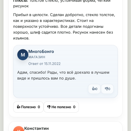
Плюсы:
Толстое стекло, устойчивая форма, четкий
рисунок
Прибыл в целости. Сделан добротно, стекло толстое,
как и указано в характеристиках. Стоит на
поверхности устойчиво. Все детали подогнаны
хорошо, шлиф садится плотно. Рисунок нанесен без
изъянов.
МногоБонго
М
МАГАЗИН
Ответ от 15.11.2022
Адам, спасибо! Рады, что всё доехало в лучшем
виде и пришлось вам по душе.
👍
👎
0
0
👍 Полезно
0
👎 Не полезно
0
Константин