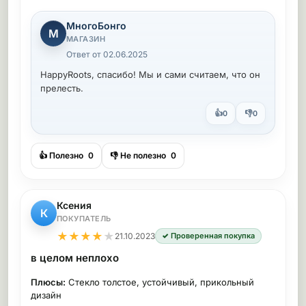
МногоБонго
М
МАГАЗИН
Ответ от 02.06.2025
HappyRoots, спасибо! Мы и сами считаем, что он
прелесть.
👍
👎
0
0
👍 Полезно
0
👎 Не полезно
0
Ксения
К
ПОКУПАТЕЛЬ
★
★
★
★
★
21.10.2023
✓ Проверенная покупка
в целом неплохо
Плюсы:
Стекло толстое, устойчивый, прикольный
дизайн