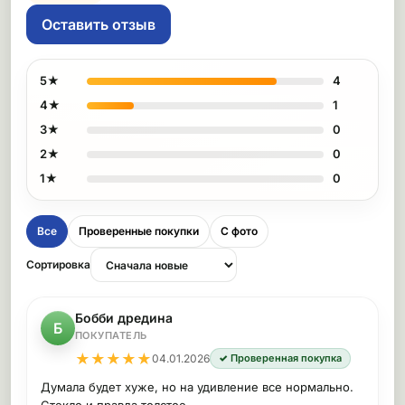
Оставить отзыв
5★
4
4★
1
3★
0
2★
0
1★
0
Все
Проверенные покупки
С фото
Сортировка
Бобби дредина
Б
ПОКУПАТЕЛЬ
★
★
★
★
★
04.01.2026
✓ Проверенная покупка
Думала будет хуже, но на удивление все нормально.