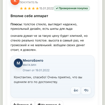
К
ПОКУПАТЕЛЬ
★
★
★
★
★
15.01.2022
✓ Проверенная покупка
Вполне себе аппарат
Плюсы:
толстое стекло, выглядит надежно,
прикольный дизайн, есть шипы для льда
сначала думал че за такую цену будет хлипкий, но
стекло реально толстое. высота в самый раз, не
громозкий и не маленький. вобщем своих денег
стоит, я доволен.
МногоБонго
М
МАГАЗИН
Ответ от 19.01.2022
Константин, спасибо! Очень приятно, что вы
оценили его по достоинству.
👍
👎
0
0
👍 Полезно
0
👎 Не полезно
0