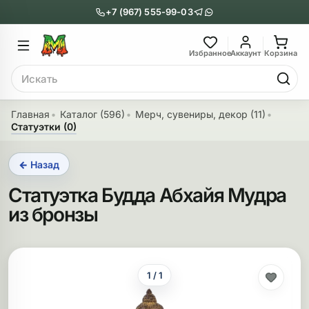
+7 (967) 555-99-03
Главное меню
Главное мен
Избранное
Аккаунт
Корзина
Поиск
онги
Трубки
Главная
Каталог (596)
Мерч, сувениры, декор (11)
Статуэтки (0)
Назад
Назад
← Назад
казать Бонги
Показать Трубки
Статуэтка Будда Абхайя Мудра
еклянные бонги
Металлические
из бронзы
нги с перколятором
Стеклянные
риловые бонги
Выпариватели
1 / 1
ни-бонги
Пипетки
обычные бонги
Деревянные