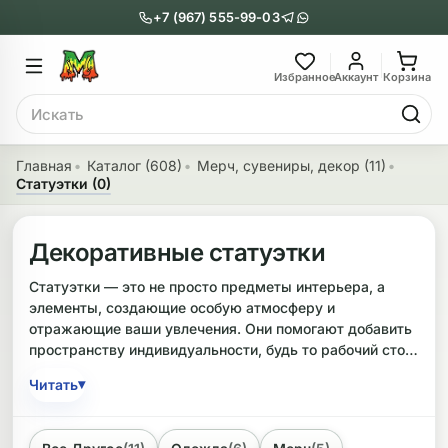
+7 (967) 555-99-03
Главное меню
Главное мен
Избранное
Аккаунт
Корзина
Поиск
онги
Трубки
Главная
Каталог (608)
Мерч, сувениры, декор (11)
Статуэтки (0)
Назад
Назад
казать Бонги
Показать Трубки
Декоративные статуэтки
еклянные бонги
Металлические
Статуэтки — это не просто предметы интерьера, а
элементы, создающие особую атмосферу и
нги с перколятором
Стеклянные
отражающие ваши увлечения. Они помогают добавить
пространству индивидуальности, будь то рабочий стол,
риловые бонги
Выпариватели
полка в гостиной или место для медитаций. В
▾
Читать
ассортименте представлены фигурки, выполненные в
ни-бонги
Пипетки
различных стилях и тематиках.
обычные бонги
Деревянные