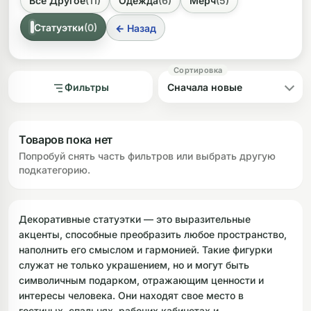
Все Другое
(11)
Одежда
(6)
Мерч
(5)
При выборе статуэтки обращайте внимание на
материал, размер и страну происхождения.
ликоновые бонги
Необычные
Статуэтки
(0)
← Назад
Популярными материалами являются бронза, дерево и
гипс, каждый из которых имеет свою фактуру и вес.
дники
Высота изделий варьируется от компактных моделей
около 7 см до крупных фигур до 30 см. Часто
Фильтры
встречаются изделия из ID (Индонезия) и IN (Индия),
которые несут в себе аутентичный колорит.
Товаров пока нет
Попробуй снять часть фильтров или выбрать другую
подкатегорию.
Декоративные статуэтки — это выразительные
акценты, способные преобразить любое пространство,
наполнить его смыслом и гармонией. Такие фигурки
служат не только украшением, но и могут быть
символичным подарком, отражающим ценности и
интересы человека. Они находят свое место в
гостиных, спальнях, рабочих кабинетах и