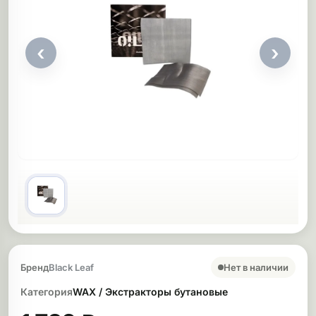
ликоновые бонги
Необычные
‹
›
дники
Покупка и основные сведения
Нет в наличии
Бренд
Black Leaf
Категория
WAX / Экстракторы бутановые