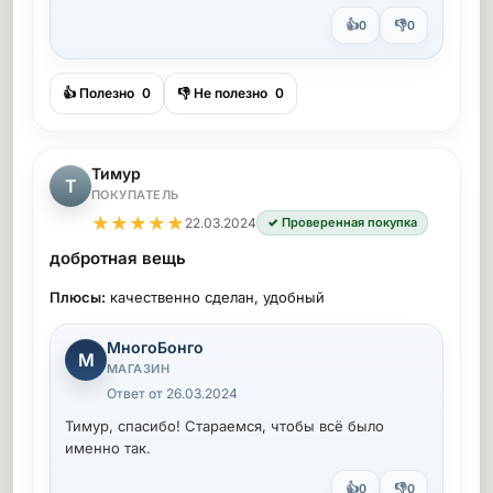
👍
👎
0
0
👍 Полезно
0
👎 Не полезно
0
Тимур
Т
ПОКУПАТЕЛЬ
★
★
★
★
★
22.03.2024
✓ Проверенная покупка
добротная вещь
Плюсы:
качественно сделан, удобный
МногоБонго
М
МАГАЗИН
Ответ от 26.03.2024
Тимур, спасибо! Стараемся, чтобы всё было
именно так.
👍
👎
0
0