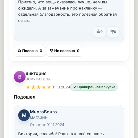
Приятно, что вещь оказалась лучше, чем вы
ожидали. А за замечание про наклейку —
отдельная благодарность, это полезная обратная
связь.
👍
👎
0
0
👍 Полезно
0
👎 Не полезно
0
Виктория
В
ПОКУПАТЕЛЬ
★
★
★
★
★
31.10.2024
✓ Проверенная покупка
Подошел
МногоБонго
М
МАГАЗИН
Ответ от 01.11.2024
Виктория, спасибо! Рады, что всё сошлось.