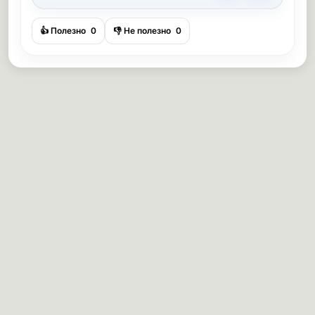
👍 Полезно
0
👎 Не полезно
0