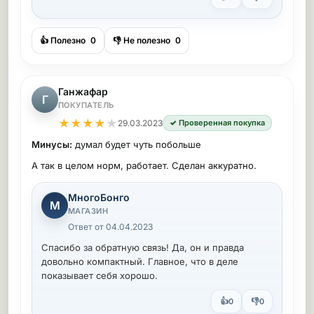
👍 Полезно
0
👎 Не полезно
0
Ганжафар
Г
ПОКУПАТЕЛЬ
★
★
★
★
★
29.03.2023
✓ Проверенная покупка
Минусы:
думал будет чуть побольше
А так в целом норм, работает. Сделан аккуратно.
МногоБонго
М
МАГАЗИН
Ответ от 04.04.2023
Спасибо за обратную связь! Да, он и правда
довольно компактный. Главное, что в деле
показывает себя хорошо.
👍
👎
0
0