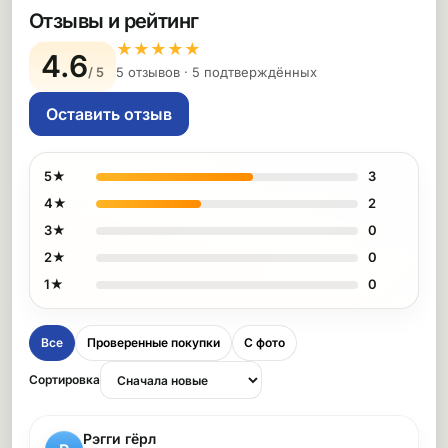
Отзывы и рейтинг
★
★
★
★
★
4.6
/ 5
5 отзывов · 5 подтверждённых
Оставить отзыв
5★
3
4★
2
3★
0
2★
0
1★
0
Все
Проверенные покупки
С фото
Сортировка
Рэгги гёрл