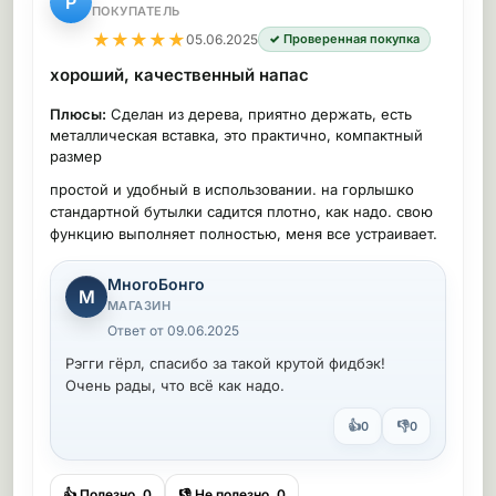
Р
ПОКУПАТЕЛЬ
★
★
★
★
★
05.06.2025
✓ Проверенная покупка
хороший, качественный напас
Плюсы:
Сделан из дерева, приятно держать, есть
металлическая вставка, это практично, компактный
размер
простой и удобный в использовании. на горлышко
стандартной бутылки садится плотно, как надо. свою
функцию выполняет полностью, меня все устраивает.
МногоБонго
М
МАГАЗИН
Ответ от 09.06.2025
Рэгги гёрл, спасибо за такой крутой фидбэк!
Очень рады, что всё как надо.
👍
👎
0
0
👍 Полезно
0
👎 Не полезно
0