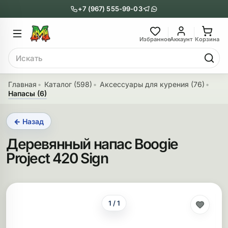
+7 (967) 555-99-03
Главное меню
Главное мен
Избранное
Аккаунт
Корзина
Поиск
онги
Трубки
Главная
Каталог (598)
Аксессуары для курения (76)
Напасы (6)
Назад
Назад
← Назад
казать Бонги
Показать Трубки
Деревянный напас Boogie
еклянные бонги
Металлические
Project 420 Sign
нги с перколятором
Стеклянные
риловые бонги
Выпариватели
1 / 1
ни-бонги
Пипетки
обычные бонги
Деревянные