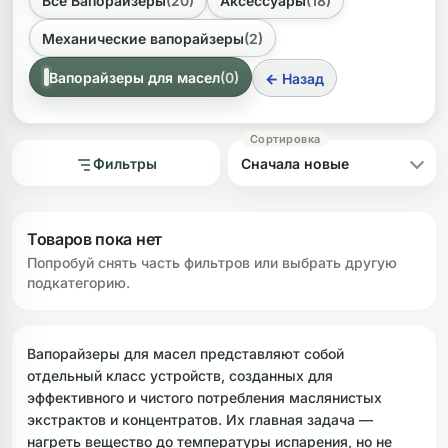
Все Вапорайзеры
(20)
Аксессуары
(18)
При выборе стоит обратить внимание на несколько
ключевых аспектов. Основное различие заключается в
ликоновые бонги
Необычные
Механические вапорайзеры
(2)
форм-факторе: существуют компактные портативные
модели в виде ручек, удобные для использования в
дники
Вапорайзеры для масел
(0)
← Назад
дороге, и более мощные стационарные устройства для
домашнего применения. Также важны тип
нагревательного элемента и материалы, из которых
изготовлен девайс, так как они влияют на чистоту
Фильтры
вкуса и долговечность.
Товаров пока нет
Попробуй снять часть фильтров или выбрать другую
подкатегорию.
Вапорайзеры для масел представляют собой
отдельный класс устройств, созданных для
эффективного и чистого потребления маслянистых
экстрактов и концентратов. Их главная задача —
нагреть вещество до температуры испарения, но не