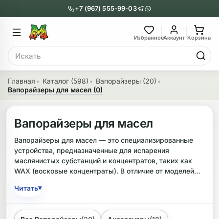
+7 (967) 555-99-03
Главное меню
Главное мен
Избранное
Аккаунт
Корзина
Поиск
онги
Трубки
Главная
Каталог (598)
Вапорайзеры (20)
Вапорайзеры для масел (0)
Назад
Назад
казать Бонги
Показать Трубки
Вапорайзеры для масел
еклянные бонги
Металлические
Вапорайзеры для масел — это специализированные
устройства, предназначенные для испарения
нги с перколятором
Стеклянные
маслянистых субстанций и концентратов, таких как
WAX (восковые концентраты). В отличие от моделей
риловые бонги
Выпариватели
для сухих трав, они имеют особую конструкцию
▾
Читать
камеры, которая обеспечивает равномерный нагрев и
ни-бонги
Пипетки
эффективное выпаривание без прямого горения.
обычные бонги
Деревянные