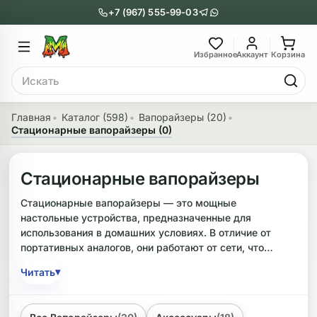
+7 (967) 555-99-03
Главное меню
Главное мен
Избранное
Аккаунт
Корзина
Поиск
онги
Трубки
Главная
Каталог (598)
Вапорайзеры (20)
Стационарные вапорайзеры (0)
Назад
Назад
казать Бонги
Показать Трубки
Стационарные вапорайзеры
еклянные бонги
Металлические
Стационарные вапорайзеры — это мощные
настольные устройства, предназначенные для
нги с перколятором
Стеклянные
использования в домашних условиях. В отличие от
портативных аналогов, они работают от сети, что
риловые бонги
Выпариватели
обеспечивает стабильную температуру и высокую
▾
Читать
производительность. Такие девайсы идеально
ни-бонги
Пипетки
подходят для тех, кто ценит максимальное качество и
чистоту пара.
обычные бонги
Деревянные