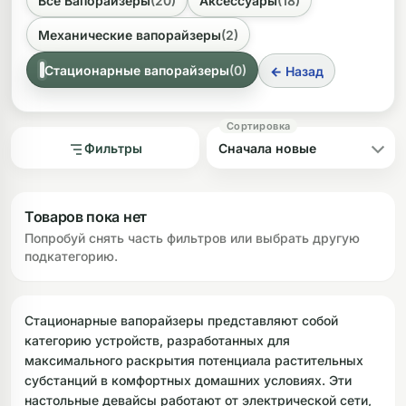
Все Вапорайзеры
(20)
Аксессуары
(18)
При выборе стоит обратить внимание на тип нагрева
ликоновые бонги
Необычные
Механические вапорайзеры
(2)
(конвекционный или кондукционный), способ подачи
пара (через шланг или специальный баллон), а также
дники
Стационарные вапорайзеры
(0)
← Назад
на материалы, из которых изготовлен прибор. Эти
параметры напрямую влияют на вкусовые качества,
удобство использования и долговечность вапорайзера.
Фильтры
Товаров пока нет
Попробуй снять часть фильтров или выбрать другую
подкатегорию.
Стационарные вапорайзеры представляют собой
категорию устройств, разработанных для
максимального раскрытия потенциала растительных
субстанций в комфортных домашних условиях. Эти
настольные девайсы работают от электрической сети,