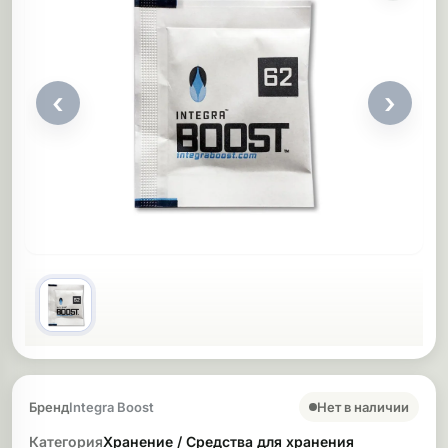
ликоновые бонги
Необычные
дники
‹
›
Покупка и основные сведения
Нет в наличии
Бренд
Integra Boost
Категория
Хранение / Средства для хранения