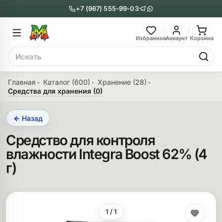
+7 (967) 555-99-03
Главное меню
Главное мен
Избранное
Аккаунт
Корзина
Поиск
онги
Трубки
Главная
Каталог (600)
Хранение (28)
Средства для хранения (0)
Назад
Назад
← Назад
казать Бонги
Показать Трубки
Средство для контроля
еклянные бонги
Металлические
влажности Integra Boost 62% (4
нги с перколятором
Стеклянные
г)
риловые бонги
Выпариватели
ни-бонги
Пипетки
1 / 1
обычные бонги
Деревянные