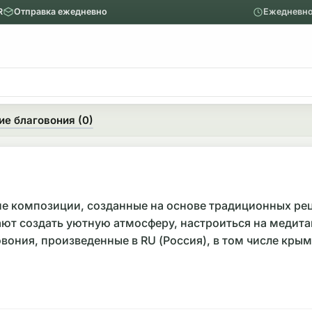
R
Отправка ежедневно
Ежедневно
ю
Главное меню
Вапорайзеры
ие благовония (0)
Назад
Показать Вапорайзеры
Аксессуары
ие композиции, созданные на основе традиционных рец
ают создать уютную атмосферу, настроиться на медит
Механические вапорайзеры
ония, произведенные в RU (Россия), в том числе крым
 форму выпуска: это могут быть сыпучие составы для 
 см до 15 см, а вес упаковки часто варьируется в преде