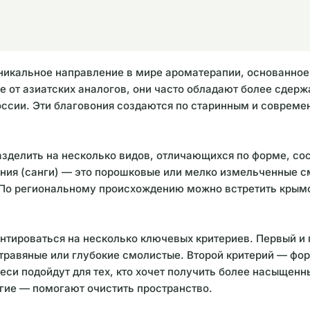
никальное направление в мире ароматерапии, основанное 
ие от азиатских аналогов, они часто обладают более сде
оссии. Эти благовония создаются по старинным и совреме
зделить на несколько видов, отличающихся по форме, со
ия (санги) — это порошковые или мелко измельченные сме
 По региональному происхождению можно встретить крымс
нтироваться на несколько ключевых критериев. Первый и 
 травяные или глубокие смолистые. Второй критерий — фо
си подойдут для тех, кто хочет получить более насыщенн
гие — помогают очистить пространство.