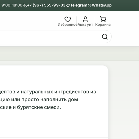
 9:00–18:00
+7 (967) 555-99-03
Telegram
WhatsApp
Главное меню
Избранное
Аккаунт
Корзина
Гриндеры
Назад
Показать Гриндеры
Металлические
ептов и натуральных ингредиентов из
ацию или просто наполнить дом
Акриловые
ские и бурятские смеси.
воскуривания или классические палочки.
лах 30-50 гр.