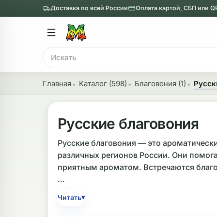
Доставка по всей России
Оплата картой, СБП или Q
Главное меню
Главное мен
Поиск
онги
Трубки
Главная
Каталог (598)
Благовония (1)
Русск
Назад
Назад
казать Бонги
Показать Трубки
Русские благовония
еклянные бонги
Металлические
Русские благовония — это ароматическ
различных регионов России. Они помог
нги с перколятором
Стеклянные
приятным ароматом. Встречаются благов
риловые бонги
Выпариватели
При выборе стоит обратить внимание на
ни-бонги
Пипетки
▾
Читать
Типичная длина палочек составляет от 11
обычные бонги
Деревянные