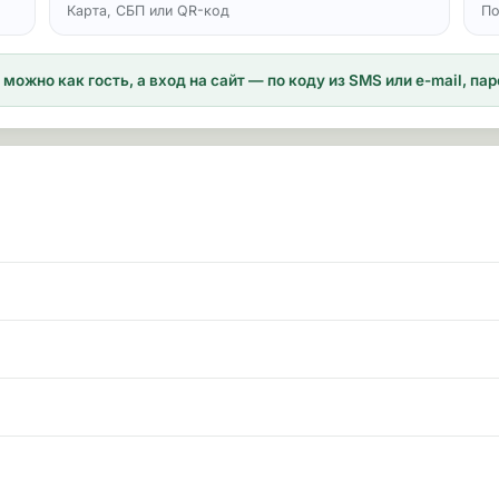
Карта, СБП или QR-код
По
можно как гость, а вход на сайт — по коду из SMS или e-mail, п