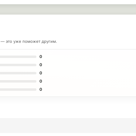
у — это уже поможет другим.
0
0
0
0
0