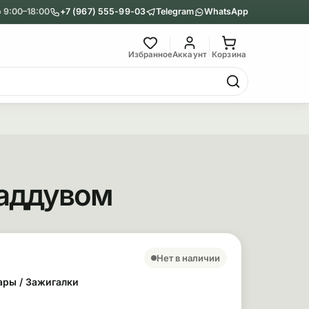
 9:00–18:00
+7 (967) 555-99-03
Telegram
WhatsApp
Главное меню
Избранное
Аккаунт
Корзина
Гриндеры
Назад
Показать Гриндеры
наддувом
Металлические
Акриловые
сновные сведения
ара
Нет в наличии
ары / Зажигалки