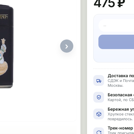
475 ₽
−
›
Доставка по
СДЭК и Почта
Москвы.
Безопасная 
Картой, по С
Бережная у
Хрупкое стекл
повредилось.
Трек-номер
Трек присыла