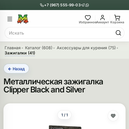
+7 (967) 555-99-03
Главное меню
Главное мен
Избранное
Аккаунт
Корзина
Поиск
онги
Трубки
Главная
Каталог (608)
Аксессуары для курения (75)
Зажигалки (41)
Назад
Назад
← Назад
казать Бонги
Показать Трубки
Металлическая зажигалка
еклянные бонги
Металлические
Clipper Black and Silver
нги с перколятором
Стеклянные
риловые бонги
Выпариватели
1 / 1
ни-бонги
Пипетки
обычные бонги
Деревянные