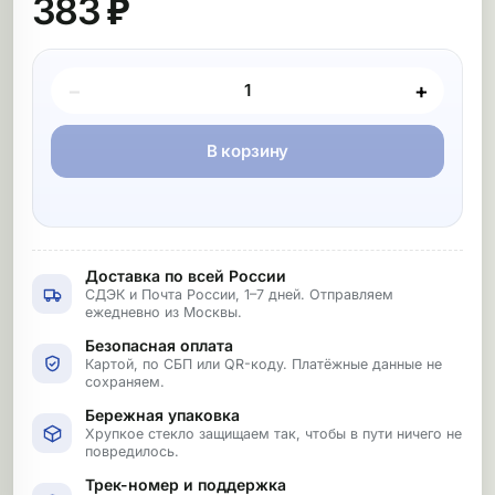
383 ₽
Покупка товара
−
+
В корзину
Доставка по всей России
СДЭК и Почта России, 1–7 дней. Отправляем
ежедневно из Москвы.
Безопасная оплата
Картой, по СБП или QR-коду. Платёжные данные не
сохраняем.
Бережная упаковка
Хрупкое стекло защищаем так, чтобы в пути ничего не
повредилось.
Трек-номер и поддержка