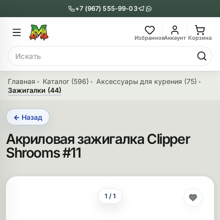
+7 (967) 555-99-03
Главное меню
Главное мен
Избранное
Аккаунт
Корзина
Поиск
онги
Трубки
Главная
Каталог (596)
Аксессуары для курения (75)
Зажигалки (44)
Назад
Назад
← Назад
казать Бонги
Показать Трубки
Акриловая зажигалка Clipper
еклянные бонги
Металлические
Shrooms #11
нги с перколятором
Стеклянные
риловые бонги
Выпариватели
1 / 1
ни-бонги
Пипетки
обычные бонги
Деревянные