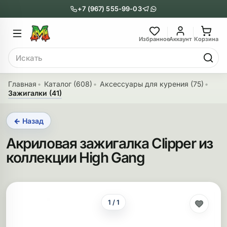
+7 (967) 555-99-03
Главное меню
Главное мен
Избранное
Аккаунт
Корзина
Поиск
онги
Трубки
Главная
Каталог (608)
Аксессуары для курения (75)
Зажигалки (41)
Назад
Назад
← Назад
казать Бонги
Показать Трубки
Акриловая зажигалка Clipper из
еклянные бонги
Металлические
коллекции High Gang
нги с перколятором
Стеклянные
риловые бонги
Выпариватели
1 / 1
ни-бонги
Пипетки
обычные бонги
Деревянные