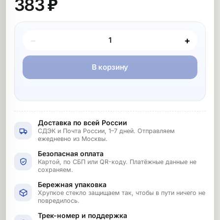
383 ₽
Покупка товара
−
+
В корзину
Доставка по всей России
СДЭК и Почта России, 1–7 дней. Отправляем
ежедневно из Москвы.
Безопасная оплата
Картой, по СБП или QR-коду. Платёжные данные не
сохраняем.
Бережная упаковка
Хрупкое стекло защищаем так, чтобы в пути ничего не
повредилось.
Трек-номер и поддержка