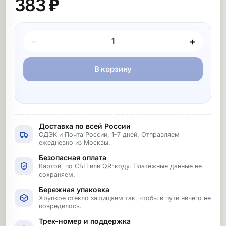
383 ₽
Покупка товара
−
+
В корзину
Доставка по всей России
СДЭК и Почта России, 1–7 дней. Отправляем
ежедневно из Москвы.
Безопасная оплата
Картой, по СБП или QR-коду. Платёжные данные не
сохраняем.
Бережная упаковка
Хрупкое стекло защищаем так, чтобы в пути ничего не
повредилось.
Трек-номер и поддержка