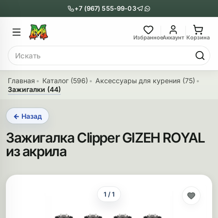
+7 (967) 555-99-03
Главное меню
Главное мен
Избранное
Аккаунт
Корзина
Поиск
онги
Трубки
Главная
Каталог (596)
Аксессуары для курения (75)
Зажигалки (44)
Назад
Назад
← Назад
казать Бонги
Показать Трубки
Зажигалка Clipper GIZEH ROYAL
еклянные бонги
Металлические
из акрила
нги с перколятором
Стеклянные
риловые бонги
Выпариватели
1 / 1
ни-бонги
Пипетки
обычные бонги
Деревянные