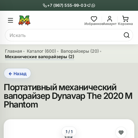
+7 (967) 555-99-03
Главное меню
Главное мен
Избранное
Аккаунт
Корзина
Поиск
онги
Трубки
Главная
Каталог (600)
Вапорайзеры (20)
Механические вапорайзеры (2)
Назад
Назад
← Назад
казать Бонги
Показать Трубки
Портативный механический
еклянные бонги
Металлические
вапорайзер Dynavap The 2020 M
нги с перколятором
Стеклянные
Phantom
риловые бонги
Выпариватели
ни-бонги
Пипетки
1 / 1
обычные бонги
Деревянные