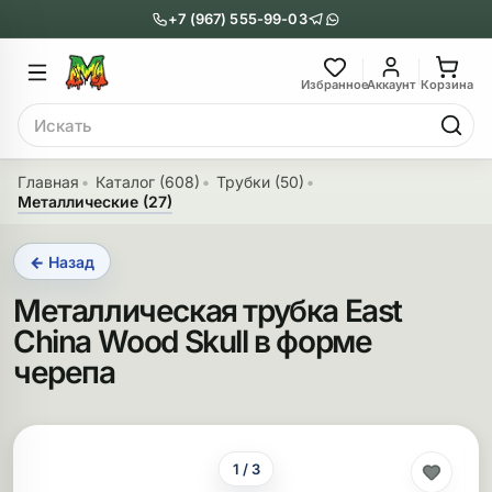
+7 (967) 555-99-03
Главное меню
Главное мен
Избранное
Аккаунт
Корзина
Поиск
онги
Трубки
Главная
Каталог (608)
Трубки (50)
Металлические (27)
Назад
Назад
← Назад
казать Бонги
Показать Трубки
Металлическая трубка East
еклянные бонги
Металлические
China Wood Skull в форме
нги с перколятором
Стеклянные
черепа
риловые бонги
Выпариватели
ни-бонги
Пипетки
1 / 3
обычные бонги
Деревянные