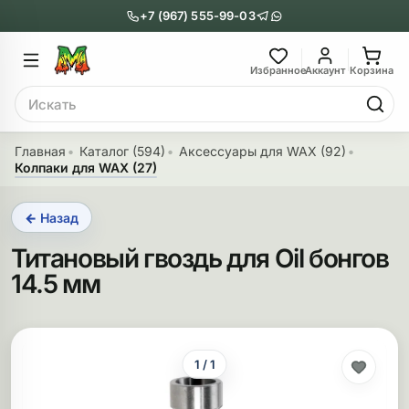
+7 (967) 555-99-03
Главное меню
Главное мен
Избранное
Аккаунт
Корзина
Поиск
онги
Трубки
Главная
Каталог (594)
Аксессуары для WAX (92)
Колпаки для WAX (27)
Назад
Назад
← Назад
казать Бонги
Показать Трубки
Титановый гвоздь для Oil бонгов
еклянные бонги
Металлические
14.5 мм
нги с перколятором
Стеклянные
риловые бонги
Выпариватели
1 / 1
ни-бонги
Пипетки
обычные бонги
Деревянные