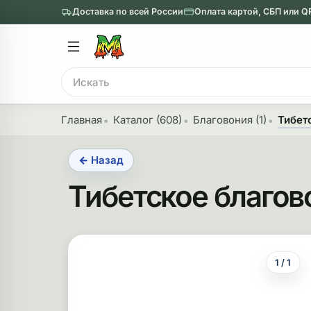
Доставка по всей России
Оплата картой, СБП или Q
Главное меню
Главное мен
Поиск
онги
Трубки
Главная
Каталог (608)
Благовония (1)
Тибет
Назад
Назад
← Назад
казать Бонги
Показать Трубки
Тибетское благов
еклянные бонги
Металлические
нги с перколятором
Стеклянные
риловые бонги
Выпариватели
1 / 1
ни-бонги
Пипетки
обычные бонги
Деревянные