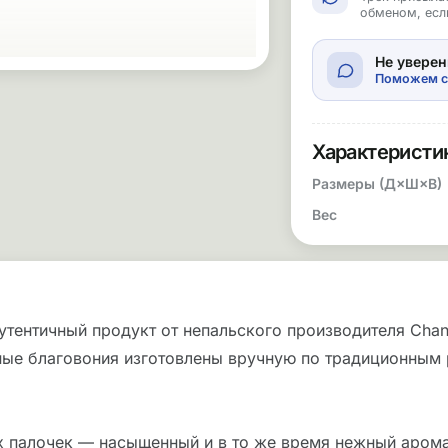
обменом, есл
Не уверен
Поможем с
Характеристи
Размеры (Д×Ш×В)
Вес
утентичный продукт от непальского производителя Chan
ые благовония изготовлены вручную по традиционным р
х палочек — насыщенный и в то же время нежный аром