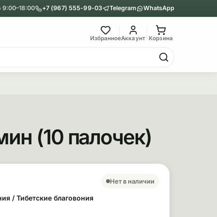
 9:00–18:00
+7 (967) 555-99-03
Telegram
WhatsApp
Главное меню
Избранное
Аккаунт
Корзина
Гриндеры
Назад
Показать Гриндеры
ин (10 палочек)
Металлические
Акриловые
сновные сведения
ара
Нет в наличии
ния / Тибетские благовония