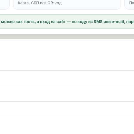
Карта, СБП или QR-код
По
можно как гость, а вход на сайт — по коду из SMS или e-mail, п