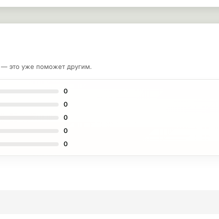
у — это уже поможет другим.
0
0
0
0
0