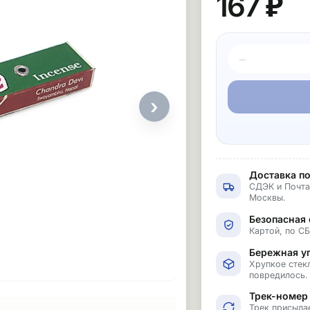
167 ₽
−
›
Доставка по
СДЭК и Почта
Москвы.
Безопасная 
Картой, по С
Бережная у
Хрупкое стекл
повредилось.
Трек-номер
Трек присыла