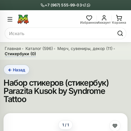
+7 (967) 555-99-03
Главное меню
Главное мен
Избранное
Аккаунт
Корзина
Поиск
онги
Трубки
Главная
Каталог (596)
Мерч, сувениры, декор (11)
Стикербуки (0)
Назад
Назад
← Назад
казать Бонги
Показать Трубки
Набор стикеров (стикербук)
еклянные бонги
Металлические
Parazita Kusok by Syndrome
нги с перколятором
Стеклянные
Tattoo
риловые бонги
Выпариватели
ни-бонги
Пипетки
1 / 1
обычные бонги
Деревянные