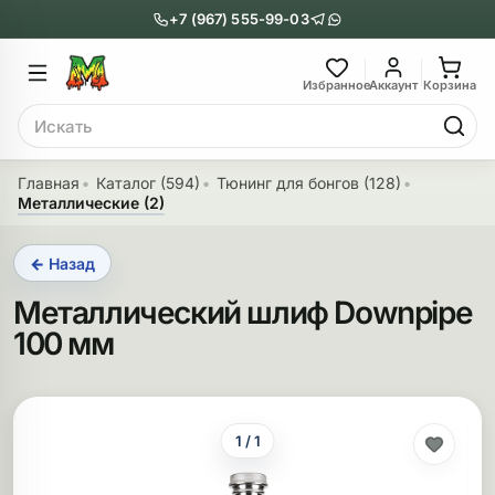
+7 (967) 555-99-03
Главное меню
Главное мен
Избранное
Аккаунт
Корзина
Поиск
онги
Трубки
Главная
Каталог (594)
Тюнинг для бонгов (128)
Металлические (2)
Назад
Назад
← Назад
казать Бонги
Показать Трубки
Металлический шлиф Downpipe
еклянные бонги
Металлические
100 мм
нги с перколятором
Стеклянные
риловые бонги
Выпариватели
1 / 1
ни-бонги
Пипетки
обычные бонги
Деревянные