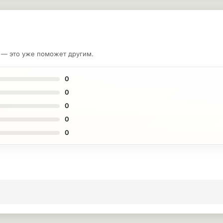
у — это уже поможет другим.
0
0
0
0
0