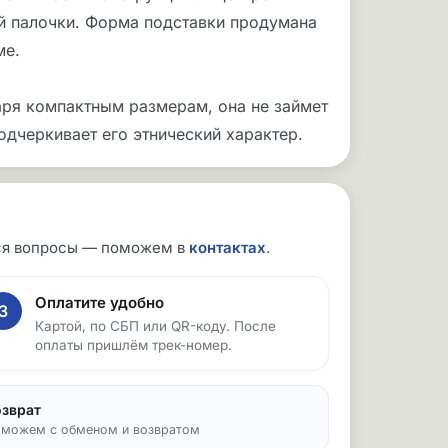
й палочки. Форма подставки продумана
ме.
аря компактным размерам, она не займет
подчеркивает его этнический характер.
утся вопросы — поможем в
контактах
.
Оплатите удобно
3
Картой, по СБП или QR-коду. После
оплаты пришлём трек-номер.
озврат
можем с обменом и возвратом