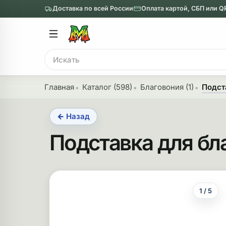
Доставка по всей России
Оплата картой, СБП или Q
Главное меню
Главное мен
Поиск
онги
Трубки
Главная
Каталог (598)
Благовония (1)
Подст
Назад
Назад
← Назад
казать Бонги
Показать Трубки
Подставка для бл
еклянные бонги
Металлические
нги с перколятором
Стеклянные
риловые бонги
Выпариватели
1 / 5
ни-бонги
Пипетки
обычные бонги
Деревянные