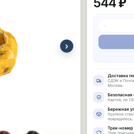
544 ₽
−
›
Доставка по
СДЭК и Почта
Москвы.
Безопасная 
Картой, по С
Бережная у
Хрупкое стекл
повредилось.
Трек-номер
Трек присыла