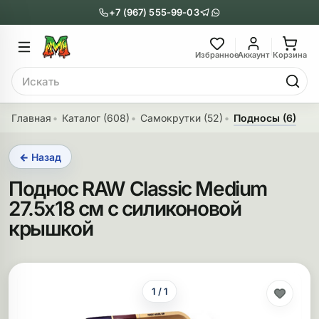
+7 (967) 555-99-03
Главное меню
Главное мен
Избранное
Аккаунт
Корзина
Поиск
онги
Трубки
Главная
Каталог (608)
Самокрутки (52)
Подносы (6)
Назад
Назад
← Назад
казать Бонги
Показать Трубки
Поднос RAW Classic Medium
еклянные бонги
Металлические
27.5х18 см с силиконовой
крышкой
нги с перколятором
Стеклянные
риловые бонги
Выпариватели
ни-бонги
Пипетки
1 / 1
обычные бонги
Деревянные