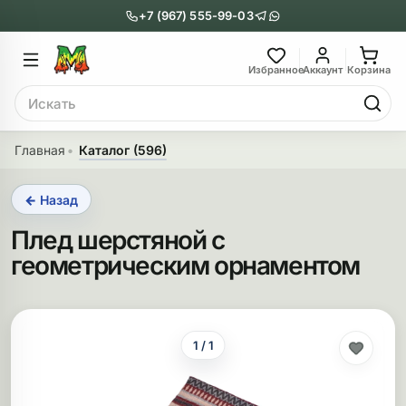
+7 (967) 555-99-03
Главное меню
Главное мен
Избранное
Аккаунт
Корзина
Поиск
онги
Трубки
Главная
Каталог (596)
Назад
Назад
← Назад
казать Бонги
Показать Трубки
Плед шерстяной с
еклянные бонги
Металлические
геометрическим орнаментом
нги с перколятором
Стеклянные
риловые бонги
Выпариватели
1 / 1
ни-бонги
Пипетки
обычные бонги
Деревянные