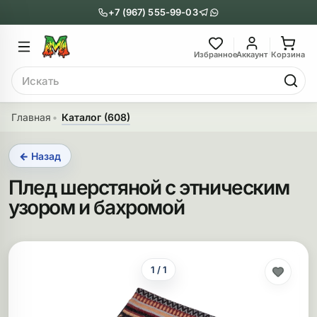
+7 (967) 555-99-03
Главное меню
Главное мен
Избранное
Аккаунт
Корзина
Поиск
онги
Трубки
Главная
Каталог (608)
Назад
Назад
← Назад
казать Бонги
Показать Трубки
Плед шерстяной с этническим
еклянные бонги
Металлические
узором и бахромой
нги с перколятором
Стеклянные
риловые бонги
Выпариватели
1 / 1
ни-бонги
Пипетки
обычные бонги
Деревянные