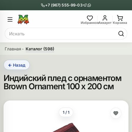
+7 (967) 555-99-03
Главное меню
Главное мен
Избранное
Аккаунт
Корзина
Поиск
онги
Трубки
Главная
Каталог (598)
Назад
Назад
← Назад
казать Бонги
Показать Трубки
Индийский плед с орнаментом
еклянные бонги
Металлические
Brown Ornament 100 x 200 см
нги с перколятором
Стеклянные
риловые бонги
Выпариватели
1 / 1
ни-бонги
Пипетки
обычные бонги
Деревянные