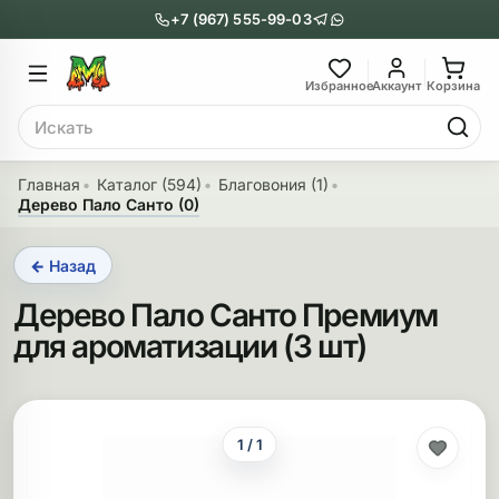
+7 (967) 555-99-03
Главное меню
Главное мен
Избранное
Аккаунт
Корзина
Поиск
онги
Трубки
Главная
Каталог (594)
Благовония (1)
Дерево Пало Санто (0)
Назад
Назад
← Назад
казать Бонги
Показать Трубки
Дерево Пало Санто Премиум
еклянные бонги
Металлические
для ароматизации (3 шт)
нги с перколятором
Стеклянные
риловые бонги
Выпариватели
1 / 1
ни-бонги
Пипетки
обычные бонги
Деревянные