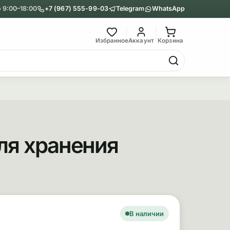
 9:00–18:00
+7 (967) 555-99-03
Telegram
WhatsApp
Главное меню
Избранное
Аккаунт
Корзина
Гриндеры
Назад
Показать Гриндеры
ля хранения
Металлические
Акриловые
сновные сведения
ара
В наличии