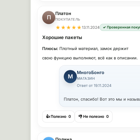
Платон
П
ПОКУПАТЕЛЬ
★
★
★
★
★
13.11.2024
✓ Проверенная поку
Хорошие пакеты
Плюсы:
Плотный материал, замок держит
свою функцию выполняют, всё как в описании.
МногоБонго
М
МАГАЗИН
Ответ от 19.11.2024
Платон, спасибо! Вот это мы и назыв
👍 Полезно
0
👎 Не полезно
0
Полина