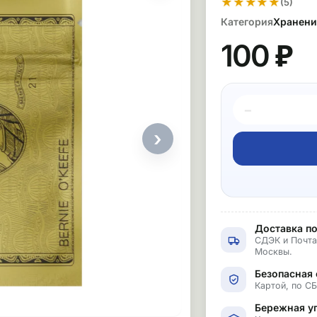
★
★
★
★
★
(5)
Категория
Хранение
100 ₽
−
›
Доставка по
СДЭК и Почта
Москвы.
Безопасная 
Картой, по С
Бережная у