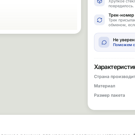
Хрупкое стекл
повредилось.
Трек-номер
Трек присыла
обменом, есл
Не уверен
Поможем с
Характеристи
Страна производи
Материал
Размер пакета