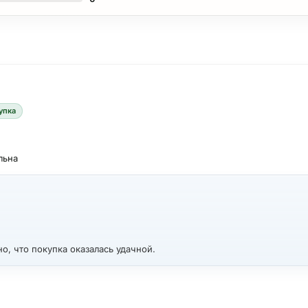
упка
льна
о, что покупка оказалась удачной.