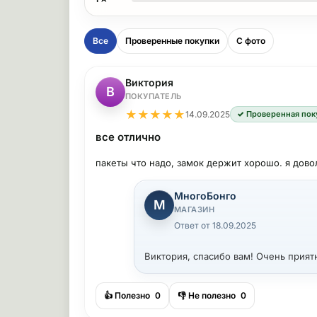
Все
Проверенные покупки
С фото
Виктория
В
ПОКУПАТЕЛЬ
★
★
★
★
★
14.09.2025
✓ Проверенная пок
все отлично
пакеты что надо, замок держит хорошо. я дово
МногоБонго
М
МАГАЗИН
Ответ от 18.09.2025
Виктория, спасибо вам! Очень приятн
👍 Полезно
0
👎 Не полезно
0