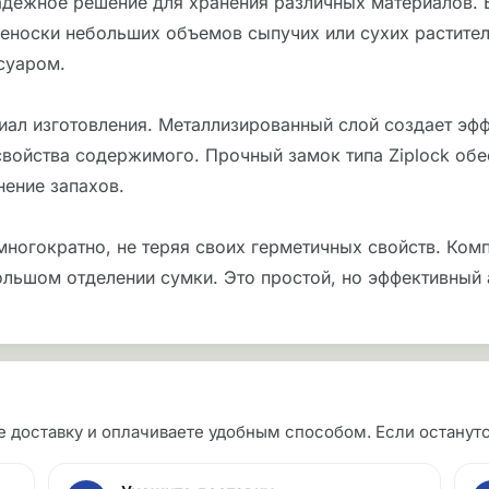
 надежное решение для хранения различных материалов.
реноски небольших объемов сыпучих или сухих растите
суаром.
ал изготовления. Металлизированный слой создает эффе
свойства содержимого. Прочный замок типа Ziplock обе
ение запахов.
многократно, не теряя своих герметичных свойств. Ком
ольшом отделении сумки. Это простой, но эффективный 
те доставку и оплачиваете удобным способом. Если остан