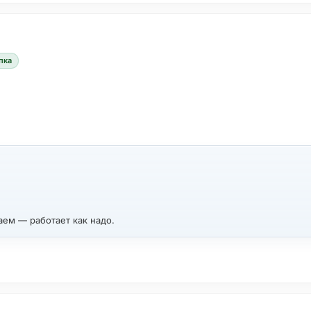
пка
аем — работает как надо.