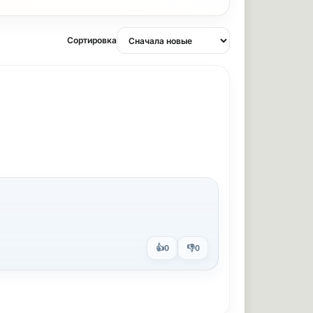
Сортировка
👍
👎
0
0