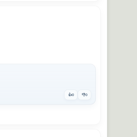
👍
👎
0
0