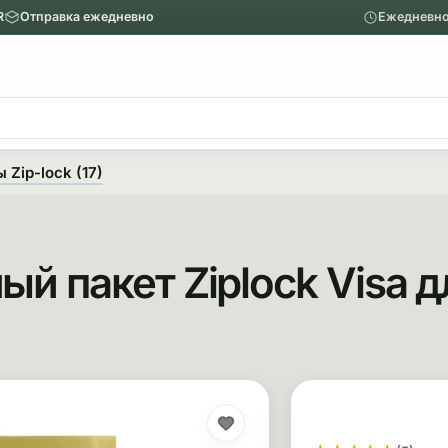
R
Отправка ежедневно
Ежедневно
ю
Главное меню
Вапорайзеры
 Zip-lock (17)
Назад
Показать Вапорайзеры
й пакет Ziplock Visa д
Аксессуары
Механические вапорайзеры
Покупка и о
Покупка тов