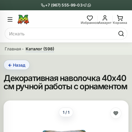
+7 (967) 555-99-03
Главное меню
Главное мен
Избранное
Аккаунт
Корзина
Поиск
онги
Трубки
Главная
Каталог (598)
Назад
Назад
← Назад
казать Бонги
Показать Трубки
Декоративная наволочка 40х40
еклянные бонги
Металлические
см ручной работы с орнаментом
нги с перколятором
Стеклянные
риловые бонги
Выпариватели
1 / 1
ни-бонги
Пипетки
обычные бонги
Деревянные