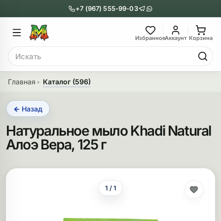
+7 (967) 555-99-03
Главное меню
Главное мен
Избранное
Аккаунт
Корзина
Поиск
онги
Трубки
Главная
Каталог (596)
Назад
Назад
← Назад
казать Бонги
Показать Трубки
Натуральное мыло Khadi Natural
еклянные бонги
Металлические
Алоэ Вера, 125 г
нги с перколятором
Стеклянные
риловые бонги
Выпариватели
1 / 1
ни-бонги
Пипетки
обычные бонги
Деревянные