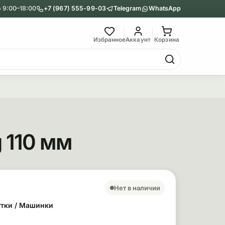
 9:00–18:00
+7 (967) 555-99-03
Telegram
WhatsApp
Главное меню
Избранное
Аккаунт
Корзина
Гриндеры
Назад
Показать Гриндеры
 110 мм
Металлические
Акриловые
сновные сведения
ара
Нет в наличии
тки / Машинки