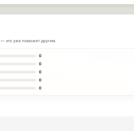
у — это уже поможет другим.
0
0
0
0
0