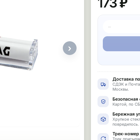
173 ₽
−
›
Доставка по
СДЭК и Почта
Москвы.
Безопасная 
Картой, по С
Бережная у
Хрупкое стекл
повредилось.
Трек-номер
Трек присыла