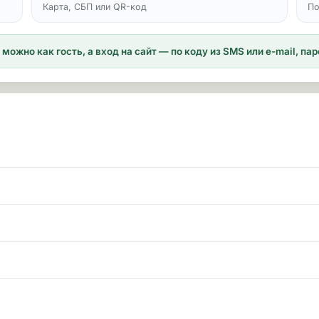
Карта, СБП или QR-код
По
можно как гость, а вход на сайт — по коду из SMS или e-mail, п