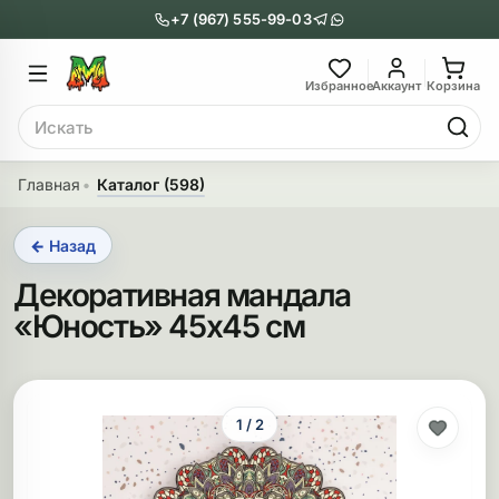
+7 (967) 555-99-03
Главное меню
Главное мен
Избранное
Аккаунт
Корзина
Поиск
онги
Трубки
Главная
Каталог (598)
Назад
Назад
← Назад
казать Бонги
Показать Трубки
Декоративная мандала
еклянные бонги
Металлические
«Юность» 45х45 см
нги с перколятором
Стеклянные
риловые бонги
Выпариватели
1 / 2
ни-бонги
Пипетки
обычные бонги
Деревянные