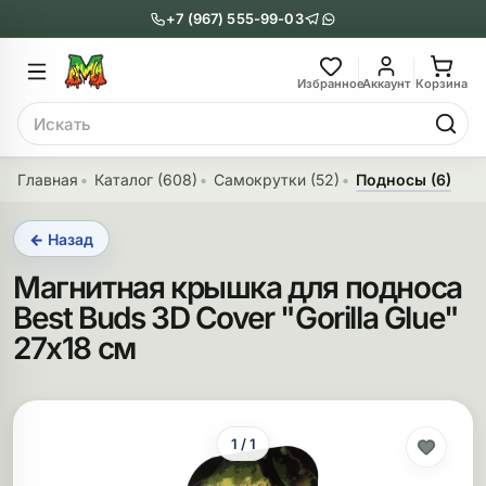
+7 (967) 555-99-03
Главное меню
Главное мен
Избранное
Аккаунт
Корзина
Поиск
онги
Трубки
Главная
Каталог (608)
Самокрутки (52)
Подносы (6)
Назад
Назад
← Назад
казать Бонги
Показать Трубки
Магнитная крышка для подноса
еклянные бонги
Металлические
Best Buds 3D Cover "Gorilla Glue"
27х18 см
нги с перколятором
Стеклянные
риловые бонги
Выпариватели
ни-бонги
Пипетки
1 / 1
обычные бонги
Деревянные