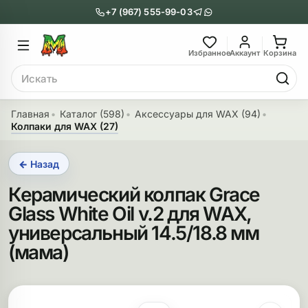
+7 (967) 555-99-03
Главное меню
Главное мен
Избранное
Аккаунт
Корзина
Поиск
онги
Трубки
Главная
Каталог (598)
Аксессуары для WAX (94)
Колпаки для WAX (27)
Назад
Назад
← Назад
казать Бонги
Показать Трубки
Керамический колпак Grace
еклянные бонги
Металлические
Glass White Oil v.2 для WAX,
нги с перколятором
Стеклянные
универсальный 14.5/18.8 мм
(мама)
риловые бонги
Выпариватели
ни-бонги
Пипетки
обычные бонги
Деревянные