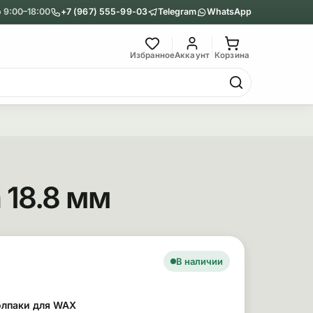
 9:00–18:00
+7 (967) 555-99-03
Telegram
WhatsApp
Главное меню
Избранное
Аккаунт
Корзина
Гриндеры
Назад
Показать Гриндеры
 18.8 мм
Металлические
Акриловые
сновные сведения
ара
В наличии
олпаки для WAX