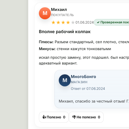
Михаил
М
ПОКУПАТЕЛЬ
★
★
★
★
★
01.06.2024
✓ Проверенная пок
Вполне рабочий колпак
Плюсы:
Разъем стандартный, сел плотно, стек
Минусы:
стенки кажутся тонковатыми
искал простую замену, этот подошел. был наст
адекватный вариант.
МногоБонго
М
МАГАЗИН
Ответ от 07.06.2024
Михаил, спасибо за честный отзыв! Г
👍 Полезно
0
👎 Не полезно
0