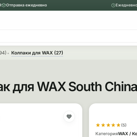
R
Отправка ежедневно
Ежедневно
ю
Главное меню
Вапорайзеры
94)
Колпаки для WAX (27)
Назад
Показать Вапорайзеры
к для WAX South China
Аксессуары
Механические вапорайзеры
Покупка и о
Покупка тов
★
★
★
★
★
(5)
Категория
WAX / К