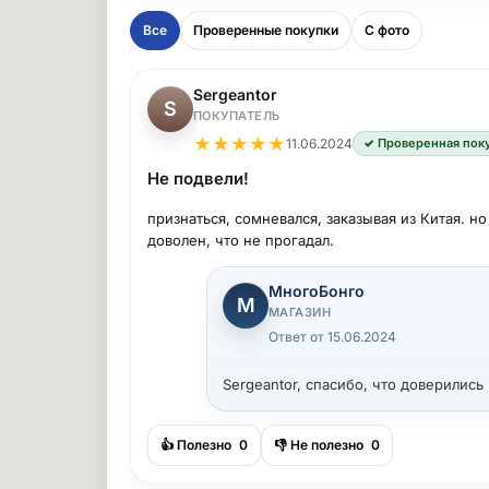
Все
Проверенные покупки
С фото
Sergeantor
S
ПОКУПАТЕЛЬ
★
★
★
★
★
11.06.2024
✓ Проверенная пок
Не подвели!
признаться, сомневался, заказывая из Китая. н
доволен, что не прогадал.
МногоБонго
М
МАГАЗИН
Ответ от 15.06.2024
Sergeantor, спасибо, что доверились
👍 Полезно
0
👎 Не полезно
0