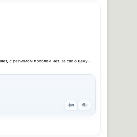
яет, с разъемом проблем нет. за свою цену -
👍
👎
0
0