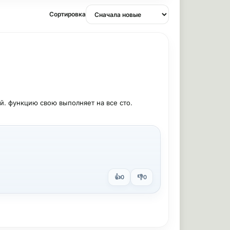
Сортировка
ой. функцию свою выполняет на все сто.
👍
👎
0
0