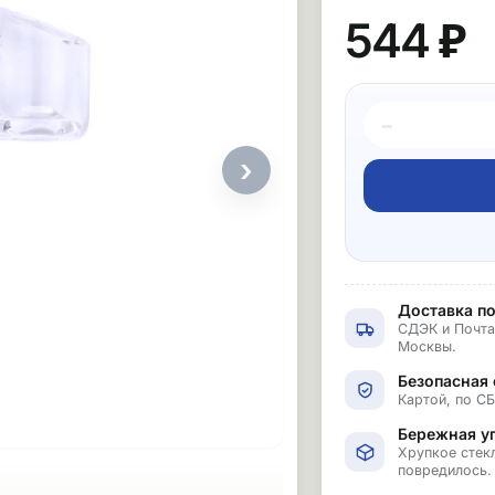
544 ₽
−
›
Доставка по
СДЭК и Почта
Москвы.
Безопасная 
Картой, по С
Бережная у
Хрупкое стекл
повредилось.