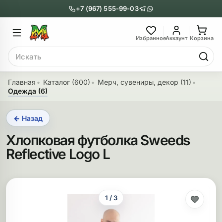
+7 (967) 555-99-03
Главное меню
Главное мен
Избранное
Аккаунт
Корзина
Поиск
онги
Трубки
Главная
Каталог (600)
Мерч, сувениры, декор (11)
Одежда (6)
Назад
Назад
← Назад
казать Бонги
Показать Трубки
Хлопковая футболка Sweeds
еклянные бонги
Металлические
Reflective Logo L
нги с перколятором
Стеклянные
риловые бонги
Выпариватели
1 / 3
ни-бонги
Пипетки
обычные бонги
Деревянные