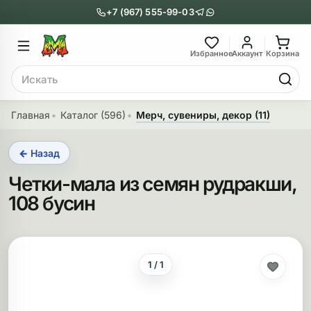
+7 (967) 555-99-03
Главное меню
Главное мен
Избранное
Аккаунт
Корзина
Поиск
онги
Трубки
Главная
Каталог (596)
Мерч, сувениры, декор (11)
Назад
Назад
← Назад
казать Бонги
Показать Трубки
Четки-мала из семян рудракши,
еклянные бонги
Металлические
108 бусин
нги с перколятором
Стеклянные
риловые бонги
Выпариватели
1 / 1
ни-бонги
Пипетки
обычные бонги
Деревянные