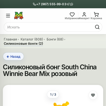
+7 (967) 555-99-03
Главное меню
Главное мен
Избранное
Аккаунт
Корзина
Поиск
онги
Трубки
Главная
Каталог (608)
Бонги (68)
Силиконовые бонги (2)
Назад
Назад
← Назад
казать Бонги
Показать Трубки
Силиконовый бонг South China
еклянные бонги
Металлические
Winnie Bear Mix розовый
нги с перколятором
Стеклянные
риловые бонги
Выпариватели
1 / 3
ни-бонги
Пипетки
обычные бонги
Деревянные