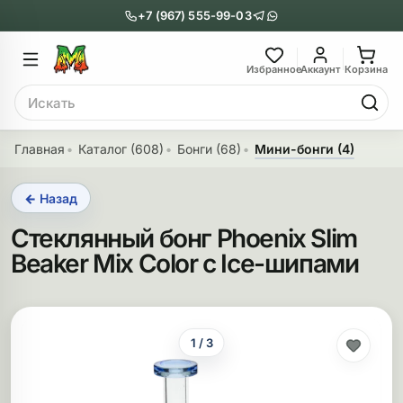
+7 (967) 555-99-03
Главное меню
Главное мен
Избранное
Аккаунт
Корзина
Поиск
онги
Трубки
Главная
Каталог (608)
Бонги (68)
Мини-бонги (4)
Назад
Назад
← Назад
казать Бонги
Показать Трубки
Стеклянный бонг Phoenix Slim
еклянные бонги
Металлические
Beaker Mix Color с Ice-шипами
нги с перколятором
Стеклянные
риловые бонги
Выпариватели
1 / 3
ни-бонги
Пипетки
обычные бонги
Деревянные