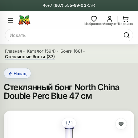
+7 (967) 555-99-03
Главное меню
Главное мен
Избранное
Аккаунт
Корзина
Поиск
онги
Трубки
Главная
Каталог (594)
Бонги (68)
Стеклянные бонги (37)
Назад
Назад
← Назад
казать Бонги
Показать Трубки
Стеклянный бонг North China
еклянные бонги
Металлические
Double Perc Blue 47 см
нги с перколятором
Стеклянные
риловые бонги
Выпариватели
1 / 1
ни-бонги
Пипетки
обычные бонги
Деревянные