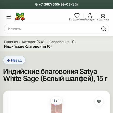
+7 (967) 555-99-03
Главное меню
Главное мен
Избранное
Аккаунт
Корзина
Поиск
онги
Трубки
Главная
Каталог (598)
Благовония (1)
Индийские благовония (0)
Назад
Назад
← Назад
казать Бонги
Показать Трубки
Индийские благовония Satya
еклянные бонги
Металлические
White Sage (Белый шалфей), 15 г
нги с перколятором
Стеклянные
риловые бонги
Выпариватели
1 / 1
ни-бонги
Пипетки
обычные бонги
Деревянные